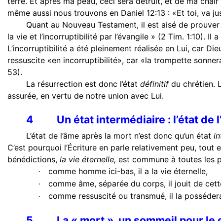
terre. Et après ma peau, ceci sera détruit, et de ma chair
même aussi nous trouvons en Daniel 12:13 : «Et toi, va jusqu
Quant au Nouveau Testament, il est aisé de prouver qu’
la vie et l’incorruptibilité par l’évangile » (2 Tim. 1:10). 
L’incorruptibilité a été pleinement réalisée en Lui, car Di
ressuscite «en incorruptibilité», car «la trompette sonnera
53).
La résurrection est donc l’état
définitif
du chrétien. 
assurée, en vertu de notre union avec Lui.
4
Un état intermédiaire : l’état de 
L’état de l’âme après la mort n’est donc qu’un état
i
C’est pourquoi l’Écriture en parle relativement peu, tout
bénédictions,
la vie éternelle,
est commune à toutes les ph
comme homme ici-bas, il a la vie éternelle,
·
comme âme, séparée du corps, il jouit de cet
·
comme ressuscité ou transmué, il la possédera 
·
5
La « mort », un sommeil pour le 