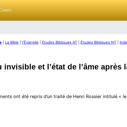
Cours
e
|
La Bible
|
l'Évangile
|
Études Bibliques AT
|
Études Bibliques NT
|
Inde
u invisible et l’état de l’âme après 
nts ont été repris d’un traité de Henri Rossier intitulé « le l