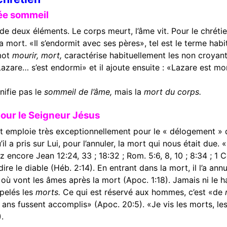
lée sommeil
de deux éléments. Le corps meurt, l’âme vit. Pour le chréti
rt. «Il s’endormit avec ses pères», tel est le terme habit
 mot
mourir, mort,
caractérise habituellement les non croyan
«Lazare… s’est endormi» et il ajoute ensuite : «Lazare est m
ifie pas le
sommeil de l’âme,
mais la
mort du corps.
pour le Seigneur Jésus
t emploie très exceptionnellement pour le « délogement » 
 a pris sur Lui, pour l’annuler, la mort qui nous était due. 
z encore Jean 12:24, 33 ; 18:32 ; Rom. 5:6, 8, 10 ; 8:34 ; 1 Co
dire le diable (Héb. 2:14). En entrant dans la mort, il l’a ann
le où vont les âmes après la mort (Apoc. 1:18). Jamais ni le
ppelés les
morts.
Ce qui est réservé aux hommes, c’est «de
 ans fussent accomplis» (Apoc. 20:5). «Je vis les morts, les
.