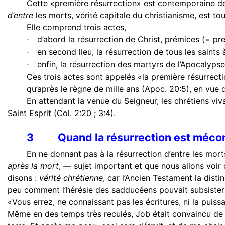
Cette «première résurrection» est contemporaine de l
d’entre
les morts, vérité capitale du christianisme, est to
Elle comprend trois actes,
d’abord la résurrection de Christ, prémices (= pr
·
en second lieu, la résurrection de tous les saints
·
enfin, la résurrection des martyrs de l’Apocalypse
·
Ces trois actes sont appelés «la première résurrecti
qu’après le règne de mille ans (Apoc. 20:5), en vue 
En attendant la venue du Seigneur, les chrétiens vi
Saint Esprit (Col. 2:20 ; 3:4).
3
Quand la résurrection est méconn
En ne donnant pas à la résurrection d’entre les morts
après la mort
, — sujet important et que nous allons voir 
disons :
vérité chrétienne
, car l’Ancien Testament la dist
peu comment l’hérésie des sadducéens pouvait subsister à c
«Vous errez, ne connaissant pas les écritures, ni la puissa
Même en des temps très reculés, Job était convaincu de la