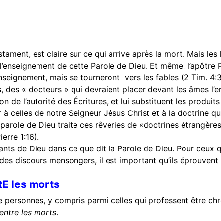
estament, est claire sur ce qui arrive après la mort. Mais l
e l’enseignement de cette Parole de Dieu. Et même, l’apôtre
nseignement, mais se tourneront vers les fables (2 Tim. 4:3
es, des « docteurs » qui devraient placer devant les âmes l’
on de l’autorité des Écritures, et lui substituent les produi
 à celles de notre Seigneur Jésus Christ et à la doctrine qui e
 parole de Dieu traite ces rêveries de «doctrines étrangère
erre 1:16).
nfants de Dieu dans ce que dit la Parole de Dieu. Pour ceux
à des discours mensongers, il est important qu’ils éprouvent 
RE les morts
personnes, y compris parmi celles qui professent être chréti
’entre les morts
.