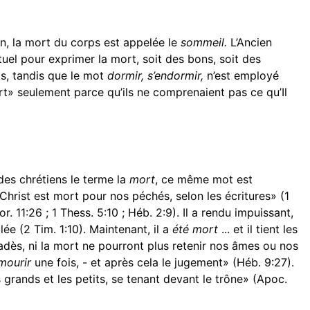
en, la mort du corps est appelée le
sommeil.
L’Ancien
uel pour exprimer la mort, soit des bons, soit des
ts, tandis que le mot
dormir, s’endormir,
n’est employé
ort» seulement parce qu’ils ne comprenaient pas ce qu’Il
des chrétiens le terme la
mort
, ce même mot est
«Christ est mort pour nos péchés, selon les écritures» (1
r. 11:26 ; 1 Thess. 5:10 ; Héb. 2:9). Il a rendu impuissant,
ulée (2 Tim. 1:10). Maintenant, il a
été mort
... et il tient les
 hadès, ni la mort ne pourront plus retenir nos âmes ou nos
mourir
une fois, - et après cela le jugement» (Héb. 9:27).
 grands et les petits, se tenant devant le trône» (Apoc.