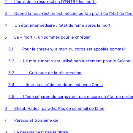
2
L’oubli de la résurrection D’ENTRE les morts
3
Quand la résurrection est méconnue (au profit de l’état de l’âm
4
Un état intermédiaire : l’état de l’âme après la mort
5
La « mort », un sommeil pour le chrétien
5.1
Pour le chrétien, la mort du corps est appelée sommeil
5.2
Le mot « mort » est utilisé habituellement pour le Seigne
5.3
Certitude de la résurrection
5.4
L’âme du chrétien endormi est avec Christ
5.5
L’âme séparée du corps n’est pas encore un état de perfe
6
Sheol, Hadès, paradis. Pas de sommeil de l’âme
7
Paradis et troisième ciel
8
Le paradis n’est pas la gloire