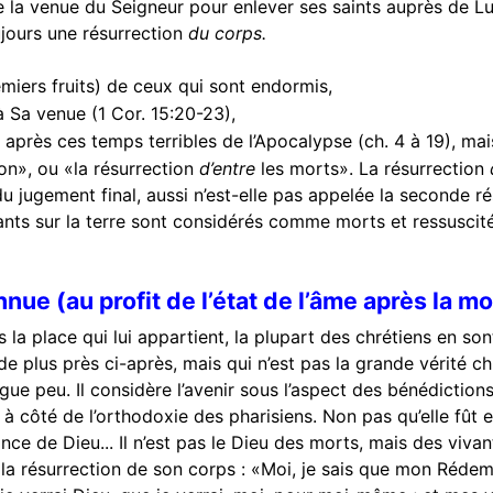
a venue du Seigneur pour enlever ses saints auprès de Lui (
ujours une résurrection
du corps.
emiers fruits) de ceux qui sont endormis,
 à Sa venue (1 Cor. 15:20-23),
 après ces temps terribles de l’Apocalypse (ch. 4 à 19), ma
on», ou «la résurrection
d’entre
les morts». La résurrection
du jugement final, aussi n’est-elle pas appelée la seconde r
vants sur la terre sont considérés comme morts et ressusci
ue (au profit de l’état de l’âme après la mo
 la place qui lui appartient, la plupart des chrétiens en so
de plus près ci-après, mais qui n’est pas la grande vérité c
ingue peu. Il considère l’avenir sous l’aspect des bénédictio
ôté de l’orthodoxie des pharisiens. Non pas qu’elle fût excu
nce de Dieu... Il n’est pas le Dieu des morts, mais des vivan
 résurrection de son corps : «Moi, je sais que mon Rédempte