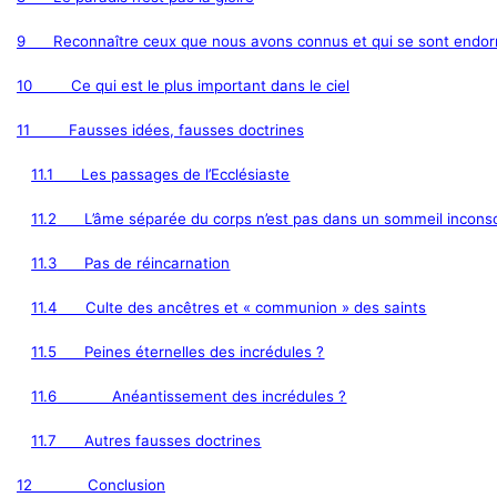
9
Reconnaître ceux que nous avons connus et qui se sont endor
10
Ce qui est le plus important dans le ciel
11
Fausses idées, fausses doctrines
11.1
Les passages de l’Ecclésiaste
11.2
L’âme séparée du corps n’est pas dans un sommeil incons
11.3
Pas de réincarnation
11.4
Culte des ancêtres et « communion » des saints
11.5
Peines éternelles des incrédules ?
11.6
Anéantissement des incrédules ?
11.7
Autres fausses doctrines
12
Conclusion