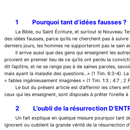
1
Pourquoi tant d’idées fausses ?
La Bible, ou Saint Écriture, et surtout le Nouveau T
des idées fausses, parce qu’ils ne cherchent pas à suivr
derniers jours, les hommes ne supporteront pas le sain e
Il arrive aussi que des gens qui enseignent les autr
provient en premier lieu de ce qu’ils ont perdu la convicti
dit l’apôtre, et ne se range pas à de saines paroles, savoir
mais ayant la
maladie des questions
...» (1
Tim. 6:3-4). La
« fables ingénieusement imaginées » (1 Tim. 1:3 ; 4:7 ; 2 Pi
Le but du présent article est d’affermir les chers e
ceux qui les enseignent, sont disposés à prêter l’oreille 
2
L’oubli de la résurrection D’ENT
Un fait explique en quelque mesure pourquoi tant de 
ignorent ou oublient la grande vérité de la résurrection
d