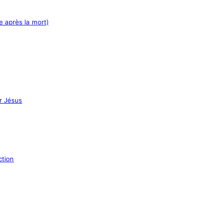
e après la mort)
ur Jésus
ction