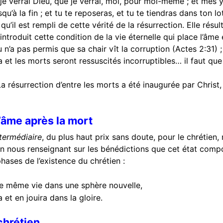
 je verrai Dieu, que je verrai, moi, pour moi-même ; et mes 
’à la fin ; et tu te reposeras, et tu te tiendras dans ton lot,
il est rempli de cette vérité de la résurrection. Elle résult
Il a introduit cette condition de la vie éternelle qui place l’
eu n’a pas permis que sa chair vît la corruption (Actes 2:31) 
 et les morts seront ressuscités incorruptibles… il faut que c
La résurrection d’entre les morts a été inaugurée par Christ,
l’âme après la mort
ntermédiaire
, du plus haut prix sans doute, pour le chrétien, 
 en nous renseignant sur les bénédictions que cet état compo
ases de l’existence du chrétien :
te même vie dans une sphère nouvelle,
et en jouira dans la gloire.
chrétien