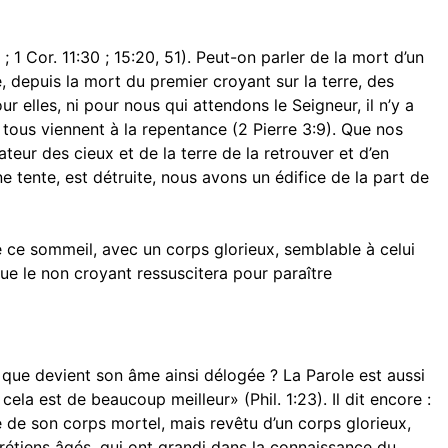
2 ; 1 Cor. 11:30 ; 15:20, 51). Peut-on parler de la mort d’un
 depuis la mort du premier croyant sur la terre, des
 elles, ni pour nous qui attendons le Seigneur, il n’y a
tous viennent à la repentance (2 Pierre 3:9). Que nos
eur des cieux et de la terre de la retrouver et d’en
ne tente, est détruite, nous avons un édifice de la part de
e ce sommeil, avec un corps glorieux, semblable à celui
 que le non croyant ressuscitera pour paraître
, que devient son âme ainsi délogée ? La Parole est aussi
ar cela est de beaucoup meilleur» (Phil. 1:23). Il dit encore :
lé de son corps mortel, mais revêtu d’un corps glorieux,
chrétiens âgés, qui ont grandi dans la connaissance du