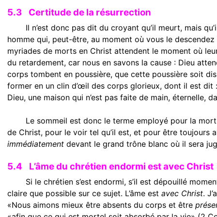
5.3
Certitude de la résurrection
Il n’est donc pas dit du croyant qu’il meurt, mais qu’il
homme qui, peut-être, au moment où vous le descendez dan
myriades de morts en Christ attendent le moment où leurs 
du retardement, car nous en savons la cause : Dieu atten
corps tombent en poussière, que cette poussière soit disp
former en un clin d’œil des corps glorieux, dont il est dit
Dieu, une maison qui n’est pas faite de main, éternelle, da
Le sommeil est donc le terme employé pour la mort d
de Christ, pour le voir tel qu’il est, et pour être toujou
immédiatement
devant le grand trône blanc où il sera ju
5.4
L’âme du chrétien endormi est avec Christ
Si le chrétien s’est endormi, s’il est dépouillé mom
claire que possible sur ce sujet. L’âme est
avec Christ
. J’
«Nous aimons mieux être absents du corps et être
prése
«afin que ce qui est mortel soit absorbé par la vie» (2 C