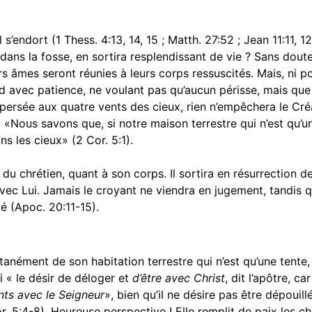
 s’endort (1 Thess. 4:13, 14, 15 ; Matth. 27:52 ; Jean 11:11, 1
s la fosse, en sortira resplendissant de vie ? Sans doute,
âmes seront réunies à leurs corps ressuscités. Mais, ni pour
d avec patience, ne voulant pas qu’aucun périsse, mais que 
ersée aux quatre vents des cieux, rien n’empêchera le Créat
 : «Nous savons que, si notre maison terrestre qui n’est qu’u
ns les cieux» (2 Cor. 5:1).
u chrétien, quant à son corps. Il sortira en résurrection d
rs avec Lui. Jamais le croyant ne viendra en jugement, tandis
gé (Apoc. 20:11-15).
entanément de son habitation terrestre qui n’est qu’une tente
ai « le désir de déloger et
d’être avec Christ
, dit l’apôtre, c
nts avec le Seigneur
», bien qu’il ne désire pas être dépouil
or. 5:4-8). Heureuse perspective ! Elle remplit de paix les 