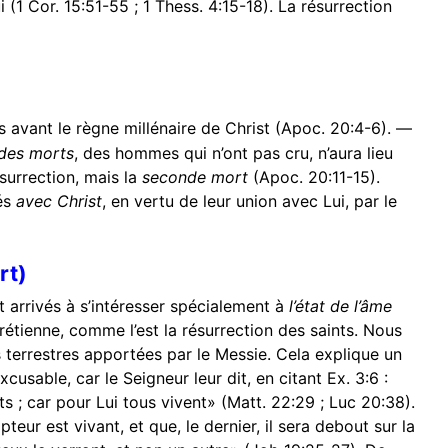
1 Cor. 15:51-55 ; 1 Thess. 4:15-18). La résurrection
is avant le règne millénaire de Christ (Apoc. 20:4-6). —
des morts
, des hommes qui n’ont pas cru, n’aura lieu
ésurrection, mais la
seconde mort
(Apoc. 20:11-15).
tés
avec Christ
, en vertu de leur union avec Lui, par le
rt)
nt arrivés à s’intéresser spécialement à
l’état de l’âme
hrétienne, comme l’est la résurrection des saints. Nous
ns terrestres apportées par le Messie. Cela explique un
sable, car le Seigneur leur dit, en citant Ex. 3:6 :
ts ; car pour Lui tous vivent» (Matt. 22:29 ; Luc 20:38).
ur est vivant, et que, le dernier, il sera debout sur la