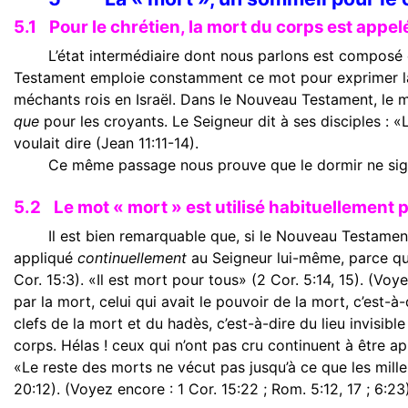
5.1
Pour le chrétien, la mort du corps est appe
L’état intermédiaire dont nous parlons est composé 
Testament emploie constamment ce mot pour exprimer la mo
méchants rois en Israël. Dans le Nouveau Testament, le
que
pour les croyants. Le Seigneur dit à ses disciples : 
voulait dire (Jean 11:11-14).
Ce même passage nous prouve que le dormir ne sign
5.2
Le mot « mort » est utilisé habituellement 
Il est bien remarquable que, si le Nouveau Testamen
appliqué
continuellement
au Seigneur lui-même, parce qu’il
Cor. 15:3). «Il est mort pour tous» (2 Cor. 5:14, 15). (Voye
par la mort, celui qui avait le pouvoir de la mort, c’est-à-
clefs de la mort et du hadès, c’est-à-dire du lieu invisib
corps. Hélas ! ceux qui n’ont pas cru continuent à être a
«Le reste des morts ne vécut pas jusqu’à ce que les mille
20:12). (Voyez encore : 1 Cor. 15:22 ; Rom. 5:12, 17 ; 6:23)