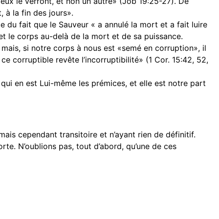
yeux le verront, et non un autre» (Job 19:25-27). De
 à la fin des jours».
e du fait que le Sauveur « a annulé la mort et a fait luire
âme et le corps au-delà de la mort et de sa puissance.
; mais, si notre corps à nous est «semé en corruption», il
e corruptible revête l’incorruptibilité» (1 Cor. 15:42, 52,
 qui en est Lui-même les prémices, et elle est notre part
mais cependant transitoire et n’ayant rien de définitif.
rte. N’oublions pas, tout d’abord, qu’une de ces