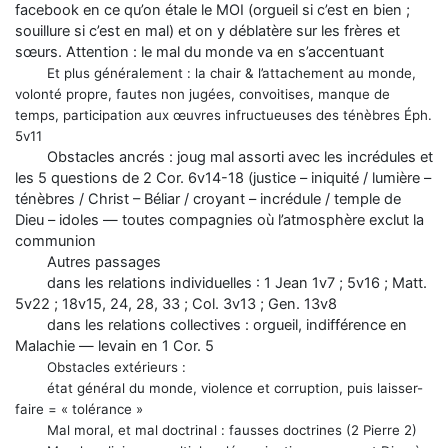
facebook en ce qu’on étale le MOI (orgueil si c’est en bien ;
souillure si c’est en mal) et on y déblatère sur les frères et
sœurs. Attention : le mal du monde va en s’accentuant
Et plus généralement : la chair & l’attachement au monde,
volonté propre, fautes non jugées, convoitises, manque de
temps, participation aux œuvres infructueuses des ténèbres Éph.
5v11
Obstacles ancrés : joug mal assorti avec les incrédules et
les 5 questions de 2 Cor. 6v14-18 (justice – iniquité / lumière –
ténèbres / Christ – Béliar / croyant – incrédule / temple de
Dieu – idoles — toutes compagnies où l’atmosphère exclut la
communion
Autres passages
dans les relations individuelles : 1 Jean 1v7 ; 5v16 ; Matt.
5v22 ; 18v15, 24, 28, 33 ; Col. 3v13 ; Gen. 13v8
dans les relations collectives : orgueil, indifférence en
Malachie — levain en 1 Cor. 5
Obstacles extérieurs :
état général du monde, violence et corruption, puis
laisser-
faire = « tolérance »
Mal moral, et mal doctrinal : fausses doctrines (2 Pierre 2)