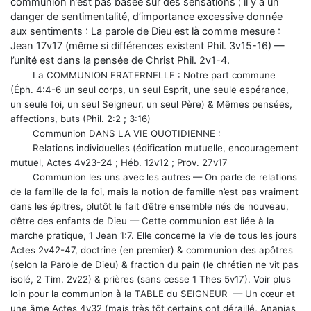
communion n’est pas basée sur des sensations ; il y a un
danger de sentimentalité, d’importance excessive donnée
aux sentiments : La parole de Dieu est là comme mesure :
Jean 17v17 (même si différences existent Phil. 3v15-16) —
l’unité est dans la pensée de Christ Phil. 2v1-4.
La COMMUNION FRATERNELLE : Notre part commune
(Éph. 4:4-6 un seul corps, un seul Esprit, une seule espérance,
un seule foi, un seul Seigneur, un seul Père) & Mêmes pensées,
affections, buts (Phil. 2:2 ; 3:16)
Communion DANS LA VIE QUOTIDIENNE :
Relations individuelles (édification mutuelle, encouragement
mutuel, Actes 4v23-24 ; Héb. 12v12 ; Prov. 27v17
Communion les uns avec les autres — On parle de relations
de la famille de la foi, mais la notion de famille n’est pas vraiment
dans les épitres, plutôt le fait d’être ensemble nés de nouveau,
d’être des enfants de Dieu — Cette communion est liée à la
marche pratique, 1 Jean 1:7. Elle concerne la vie de tous les jours
Actes 2v42-47, doctrine (en premier) & communion des apôtres
(selon la Parole de Dieu) & fraction du pain (le chrétien ne vit pas
isolé, 2 Tim. 2v22) & prières (sans cesse 1 Thes 5v17). Voir plus
loin pour la communion à la TABLE du SEIGNEUR — Un cœur et
une âme Actes 4v32 (mais très tôt certains ont déraillé, Ananias