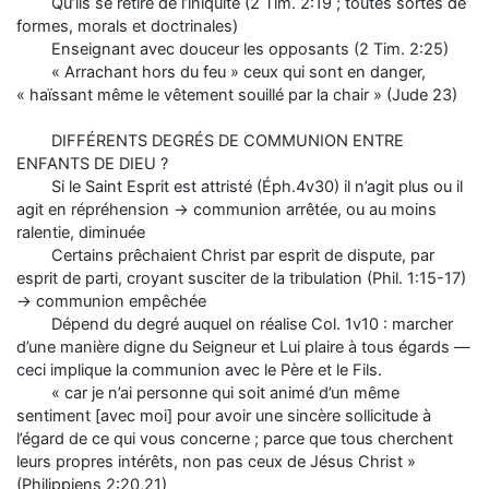
Qu’ils se retire de l’iniquité (2 Tim. 2:19 ; toutes sortes de
formes, morals et doctrinales)
Enseignant avec douceur les opposants (2 Tim. 2:25)
« Arrachant hors du feu » ceux qui sont en danger,
« haïssant même le vêtement souillé par la chair » (Jude 23)
DIFFÉRENTS DEGRÉS DE COMMUNION ENTRE
ENFANTS DE DIEU ?
Si le Saint Esprit est attristé (Éph.4v30) il n’agit plus ou il
agit en répréhension → communion arrêtée, ou au moins
ralentie, diminuée
Certains prêchaient Christ par esprit de dispute, par
esprit de parti, croyant susciter de la tribulation (Phil. 1:15-17)
→ communion empêchée
Dépend du degré auquel on réalise Col. 1v10 : marcher
d’une manière digne du Seigneur et Lui plaire à tous égards —
ceci implique la communion avec le Père et le Fils.
« car je n’ai personne qui soit animé d’un même
sentiment [avec moi] pour avoir une sincère sollicitude à
l’égard de ce qui vous concerne ; parce que tous cherchent
leurs propres intérêts, non pas ceux de Jésus Christ »
(Philippiens 2:20,21)