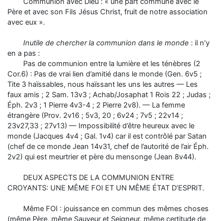
Communion avec Dieu : « une part commune avec le
Père et avec son Fils Jésus Christ, fruit de notre association
avec eux ».
Inutile de chercher la communion dans le monde
: il n’y
en a pas :
Pas de communion entre la lumière et les ténèbres (2
Cor.6) : Pas de vrai lien d’amitié dans le monde (Gen. 6v5 ;
Tite 3 haïssables, nous haïssant les uns les autres — Les
faux amis ; 2 Sam. 13v3 ; Achab/Josaphat 1 Rois 22 ; Judas ;
Éph. 2v3 ; 1 Pierre 4v3-4 ; 2 Pierre 2v8). — La femme
étrangère (Prov. 2v16 ; 5v3, 20 ; 6v24 ; 7v5 ; 22v14 ;
23v27,33 ; 27v13) — Impossibilité d’être heureux avec le
monde (Jacques 4v4 ; Gal. 1v4) car il est contrôlé par Satan
(chef de ce monde Jean 14v31, chef de l’autorité de l’air Éph.
2v2) qui est meurtrier et père du mensonge (Jean 8v44).
DEUX ASPECTS DE LA COMMUNION ENTRE
CROYANTS: UNE MÊME FOI ET UN MÊME ÉTAT D’ESPRIT.
Même FOI : jouissance en commun des mêmes choses
(même Père, même Sauveur et Seigneur, même certitude de