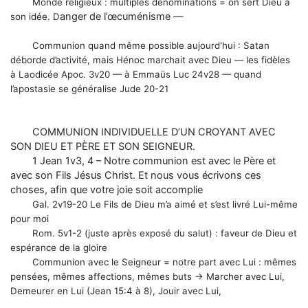
Monde religieux : multiples dénominations = on sert Dieu à
anger de l’œcuménisme —
son idée. D
Communion quand même possible aujourd'hui : Satan
déborde d’activité, mais Hénoc marchait avec Dieu — les fidèles
à
Laodicée Apoc. 3v20 — à Emmaüs Luc 24v28 — quand
l’apostasie se généralise Jude 20-21
COMMUNION INDIVIDUELLE D’UN CROYANT AVEC
SON DIEU ET PÈRE ET SON SEIGNEUR.
1 Jean 1v3, 4 – Notre communion est avec le Père et
avec son Fils Jésus Christ. Et nous vous écrivons ces
choses, afin que votre joie soit accomplie
Gal. 2v19-20 Le Fils de Dieu m’a aimé et s’est livré Lui-même
pour moi
Rom. 5v1-2 (juste après exposé du salut) : faveur de Dieu et
espérance de la gloire
Communion avec le Seigneur = notre part avec Lui : mêmes
pensées, mêmes affections, mêmes buts → Marcher avec Lui,
Demeurer en Lui (Jean 15:4 à 8), Jouir avec Lui,