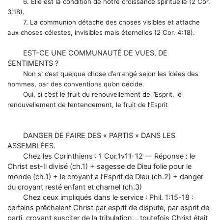
6. Elle est la condition de notre croissance spirituelle (2 Cor.
3:18).
7. La communion détache des choses visibles et attache
aux choses célestes, invisibles mais éternelles (2 Cor. 4:18).
EST-CE UNE COMMUNAUTÉ DE VUES, DE
SENTIMENTS ?
Non si c’est quelque chose d’arrangé selon les idées des
hommes, par des conventions qu’on décide.
Oui, si c’est le fruit du renouvellement de l’Esprit, le
renouvellement de l’entendement, le fruit de l’Esprit
DANGER DE FAIRE DES « PARTIS » DANS LES
ASSEMBLÉES.
Chez les Corinthiens : 1 Cor.1v11-12 — Réponse : le
Christ est-Il divisé (ch.1) + sagesse de Dieu folie pour le
monde (ch.1) + le croyant a l’Esprit de Dieu (ch.2) + danger
du croyant resté enfant et charnel (ch.3)
Chez ceux impliqués dans le service : Phil. 1:15-18 :
certains prêchaient Christ par esprit de dispute, par esprit de
parti, croyant susciter de la tribulation… toutefois Christ était