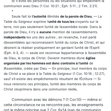
d) Il évite les personnes ou les situations qui empêchent la
communion avec Dieu (1 Cor. 10:21 ; Éph. 5:11 ; 2 Tim. 2:21).
*
Seule fait loi
l’autorité
illimitée
de la parole de Dieu
, — La
Table du Seigneur exprime l’
unité de tous les
croyants sur la
terre, non pas seulement l’unité de l’assemblée locale. Dans la
parole de Dieu, il n’y a
aucune
mention de rassemblements
indépendants
les uns des autres ; en revanche, il est parlé
d’assemblées qui reconnaissent l’unité du corps de Christ, et qui
désirent la réaliser pratiquement en gardant l’unité de l’Esprit
(Éph. 4:3, 4). — seule est reconnue l’appartenance à l’assemblée
de Dieu, le corps de Christ. Devenir membres d’une
église
organisée par les hommes est donc contraire à l’unité
de
l’Assemblée, créée par Dieu — En principe, tout membre du corps
de Christ a sa place à la Table du Seigneur (1 Cor. 10:16 ; 12:27),
sauf s’il existe des empêchements résultant de l’Écriture — Si
nous retenons ces principes, l’unité des membres du corps de
Christ s’exprimera dans une communion réelle,
Communion avec les démons ? (1 Cor.10) — même si
cette circonstance ne se rencontre pas, les enseignements
ont le même principe que 2 Cor. 6v14 (pas de communion