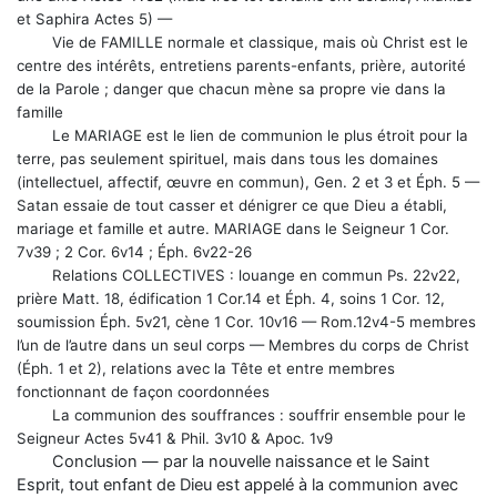
et Saphira Actes 5) —
Vie de FAMILLE normale et classique, mais où Christ est le
centre des intérêts, entretiens parents-enfants, prière, autorité
de la Parole ; danger que chacun mène sa propre vie dans la
famille
Le MARIAGE est le lien de communion le plus étroit pour la
terre, pas seulement spirituel, mais dans tous les domaines
(intellectuel, affectif, œuvre en commun), Gen. 2 et 3 et Éph. 5 —
Satan essaie de tout casser et dénigrer ce que Dieu a établi,
mariage et famille et autre. MARIAGE dans le Seigneur 1 Cor.
7v39 ; 2 Cor. 6v14 ; Éph. 6v22-26
Relations COLLECTIVES : louange en commun Ps. 22v22,
prière Matt. 18, édification 1 Cor.14 et Éph. 4, soins 1 Cor. 12,
soumission Éph. 5v21, cène 1 Cor. 10v16 — Rom.12v4-5 membres
l’un de l’autre dans un seul corps — Membres du corps de Christ
(Éph. 1 et 2), relations avec la Tête et entre membres
fonctionnant de façon coordonnées
La communion des souffrances : souffrir ensemble pour le
Seigneur Actes 5v41 & Phil. 3v10 & Apoc. 1v9
Conclusion — par la nouvelle naissance et le Saint
Esprit, tout enfant de Dieu est appelé à la communion avec