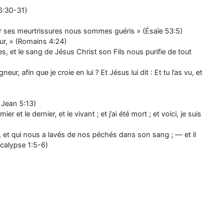
16:30-31)
t par ses meurtrissures nous sommes guéris » (Ésaïe 53:5)
eur, » (Romains 4:24)
 et le sang de Jésus Christ son Fils nous purifie de tout
neur, afin que je croie en lui ? Et Jésus lui dit : Et tu l’as vu, et
 Jean 5:13)
 et le dernier, et le vivant ; et j’ai été mort ; et voici, je suis
ime, et qui nous a lavés de nos péchés dans son sang ; — et il
ocalypse 1:5-6)