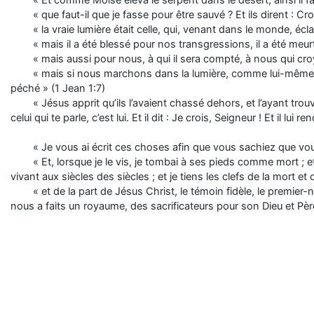
« Et comme Moïse éleva le serpent dans le désert, ainsi il fa
« que faut-il que je fasse pour être sauvé ? Et ils dirent : C
« la vraie lumière était celle, qui, venant dans le monde, éc
« mais il a été blessé pour nos transgressions, il a été meur
« mais aussi pour nous, à qui il sera compté, à nous qui cr
« mais si nous marchons dans la lumière, comme lui-même es
péché » (1 Jean 1:7)
« Jésus apprit qu’ils l’avaient chassé dehors, et l’ayant trouvé, i
celui qui te parle, c’est lui. Et il dit : Je crois, Seigneur ! Et il l
« Je vous ai écrit ces choses afin que vous sachiez que vous
« Et, lorsque je le vis, je tombai à ses pieds comme mort ; et il
vivant aux siècles des siècles ; et je tiens les clefs de la mort 
« et de la part de Jésus Christ, le témoin fidèle, le premier
nous a faits un royaume, des sacrificateurs pour son Dieu et Père